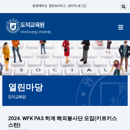
콘
원광대학교
웹정보서비스
관리자 로그인
텐
츠
도덕교육원
로
건
Wonkwang University
너
뛰
기
열린마당
도덕교육원
2024. WFK PAS 하계 해외봉사단 모집(키르키스
Page
Page
Page
Page
스탄)