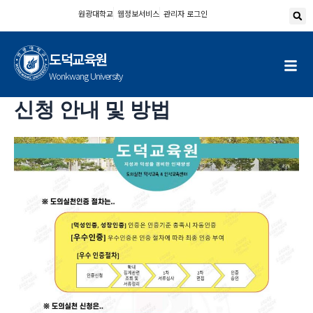
콘
원광대학교
웹정보서비스
관리자 로그인
텐
츠
도덕교육원
로
건
Wonkwang University
너
신청 안내 및 방법
뛰
기