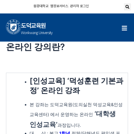
콘
원광대학교
웹정보서비스
관리자 로그인
텐
츠
도덕교육원
로
건
Wonkwang University
너
온라인 강의란?
뛰
기
[인성교육]
‘덕성훈련 기본과
정’
온라인 강좌
본 강좌는 도덕교육원(도의실천 덕성교육&인성
‘대학생
교육센터) 에서 운영하는 온라인
인성교육’
과정입니다.
대 상 : 본교
1학년
전체(당해년도 편입생 포