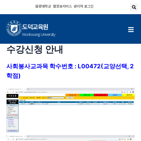
콘
원광대학교
웹정보서비스
관리자 로그인
텐
츠
도덕교육원
로
건
Wonkwang University
너
수강신청 안내
뛰
기
사회봉사교과목 학수번호 : L00472(교양선택, 2
학점)