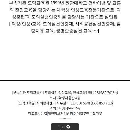
부속기관 도덕교육원 1999년 원광대학교 건학이념 및 교훈
의 전인교육을 담당하는 대학생 인성교육전문기관으로 '덕
성훈련'과 도의실천인증제를 담당하는 기관으로 설립됨.
[ 덕성(인성)교육, 도의실천인증제, 사회공헌실천인증제, 힐
링치유 교육, 생명존중실천 교육~~]
[부속기관 도덕교육원] 도의실천 덕성교육, 인성교육센터 : 063-850-7013~4
위치 : 학생지원관 4층
[도덕교육원] 사회봉사센터 사무실 : TEL) 850-5148 (FAX) 850-7316
위치 : 학생지원관 4층
학교오시는길
개인정보처리방침
이메일무단수집거부
COPYRIGHT 2022 원광대학교 도덕교육원. ALL RIGHTS RESERVED.
TOP