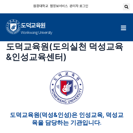
콘
원광대학교
웹정보서비스
관리자 로그인
텐
츠
도덕교육원
로
건
Wonkwang University
너
도덕교육원(도의실천 덕성교육
뛰
기
&인성교육센터)
도덕교육원(덕성&인성)은 인성교육, 덕성교
육을 담당하는 기관입니다.