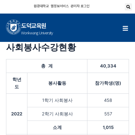
콘
원광대학교
웹정보서비스
관리자 로그인
텐
츠
도덕교육원
로
건
Wonkwang University
너
사회봉사수강현황
뛰
기
총 계
40,334
학년
봉사활동
참가학생(명)
도
1학기 사회봉사
458
2022
2학기 사회봉사
557
소계
1,015