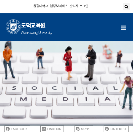
콘
원광대학교
웹정보서비스
관리자 로그인
텐
츠
도덕교육원
로
건
Wonkwang University
너
뛰
기
FACEBOOK
LINKEDIN
SKYPE
PINTEREST