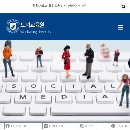
콘
원광대학교
웹정보서비스
관리자 로그인
텐
츠
도덕교육원
로
건
Wonkwang University
너
뛰
기
FACEBOOK
LINKEDIN
SKYPE
PINTERE