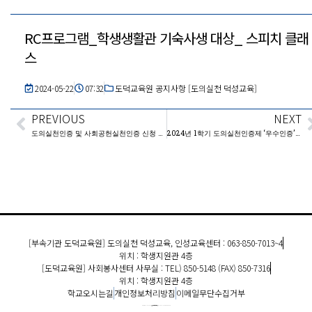
RC프로그램_학생생활관 기숙사생 대상_ 스피치 클래
스
2024-05-22
07:32
도덕교육원 공지사항 [도의실천 덕성교육]
PREVIOUS
NEXT
Prev
도의실천인증 및 사회공헌실천인증 신청 기간 안내
2024년 1학기 도의실천인증제 ‘우수인증’ 신청자 면접 안내
[부속기관 도덕교육원] 도의실천 덕성교육, 인성교육센터 : 063-850-7013~4
위치 : 학생지원관 4층
[도덕교육원] 사회봉사센터 사무실 : TEL) 850-5148 (FAX) 850-7316
위치 : 학생지원관 4층
학교오시는길
개인정보처리방침
이메일무단수집거부
COPYRIGHT 2022 원광대학교 도덕교육원. ALL RIGHTS RESERVED.