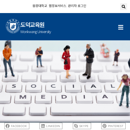
콘
원광대학교
웹정보서비스
관리자 로그인
텐
츠
도덕교육원
로
건
Wonkwang University
너
뛰
기
FACEBOOK
LINKEDIN
SKYPE
PINTEREST