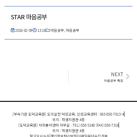
STAR 마음공부
2018-02-09
13:16
마음공부
,
마음공부
NEXT
Ne
마음공부 특징
[부속기관 도덕교육원] 도의실천 덕성교육, 인성교육센터 : 063-850-7013~4
위치 : 학생지원관 4층
[도덕교육원] 사회봉사센터 사무실 : TEL) 850-5148 (FAX) 850-7316
위치 : 학생지원관 4층
학교오시는길
개인정보처리방침
이메일무단수집거부